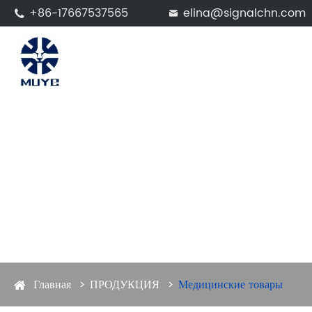
+86-17667537565
elina@signalchn.com


Главная
ПРОДУКЦИЯ
Медицинские товары