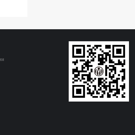
е
ии
и