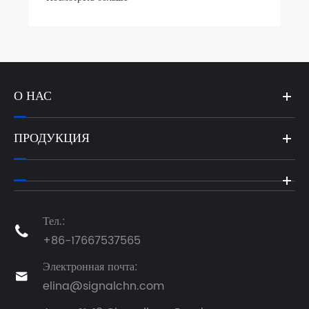
О НАС
ПРОДУКЦИЯ
Тел.:

+86-17667537565
Электронная почта:

elina@signalchn.com